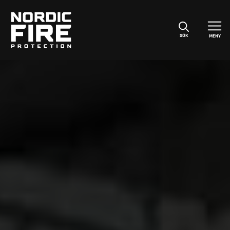
SÖK
MENY