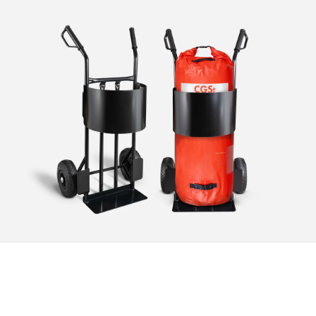
KÄRRA, BRANDFILT
Kärra i tålig stålkonstruktion för förvaring och transport
av brandfilt.