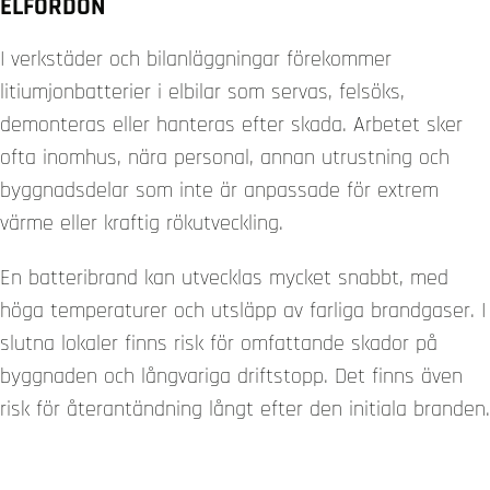
ELFORDON
I verkstäder och bilanläggningar förekommer
litiumjonbatterier i elbilar som servas, felsöks,
demonteras eller hanteras efter skada. Arbetet sker
ofta inomhus, nära personal, annan utrustning och
byggnadsdelar som inte är anpassade för extrem
värme eller kraftig rökutveckling.
En batteribrand kan utvecklas mycket snabbt, med
höga temperaturer och utsläpp av farliga brandgaser. I
slutna lokaler finns risk för omfattande skador på
byggnaden och långvariga driftstopp. Det finns även
risk för återantändning långt efter den initiala branden.