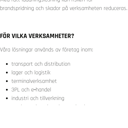
brandspridning och skador på verksamheten reduceras.
FÖR VILKA VERKSAMHETER?
Våra lösningar används av företag inom:
transport och distribution
lager och logistik
terminalverksamhet
3PL och e‑handel
industri och tillverkning
service- och verkstadsorganisationer
batteridistribution
återvinning och avfallshantering