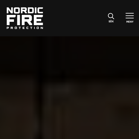
SÖK
MENY