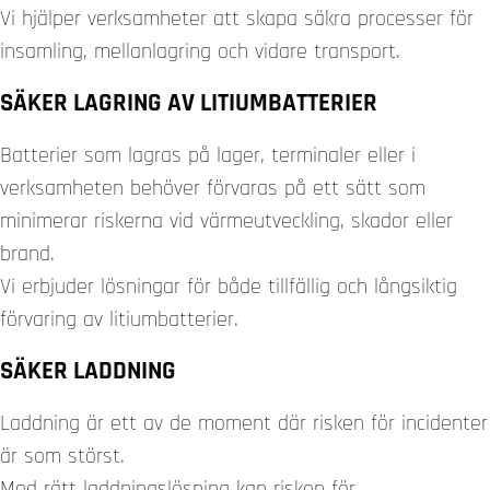
Vi hjälper verksamheter att skapa säkra processer för
insamling, mellanlagring och vidare transport.
SÄKER LAGRING AV LITIUMBATTERIER
Batterier som lagras på lager, terminaler eller i
verksamheten behöver förvaras på ett sätt som
minimerar riskerna vid värmeutveckling, skador eller
brand.
Vi erbjuder lösningar för både tillfällig och långsiktig
förvaring av litiumbatterier.
SÄKER LADDNING
Laddning är ett av de moment där risken för incidenter
är som störst.
Med rätt laddningslösning kan risken för