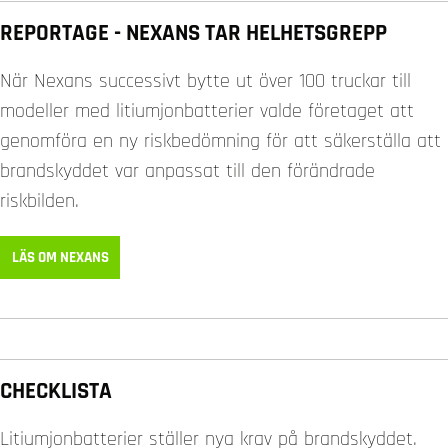
REPORTAGE - NEXANS TAR HELHETSGREPP
När Nexans successivt bytte ut över 100 truckar till
modeller med litiumjonbatterier valde företaget att
genomföra en ny riskbedömning för att säkerställa att
brandskyddet var anpassat till den förändrade
riskbilden.
LÄS OM NEXANS
CHECKLISTA
Litiumjonbatterier ställer nya krav på brandskyddet.