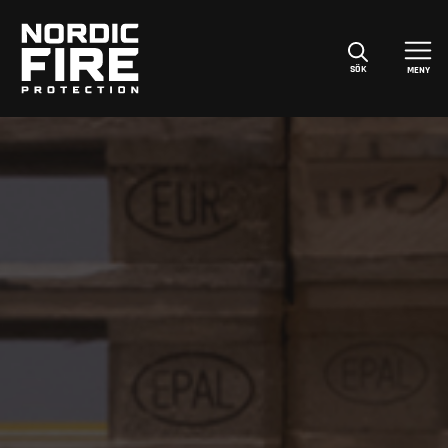
SÖK
MENY