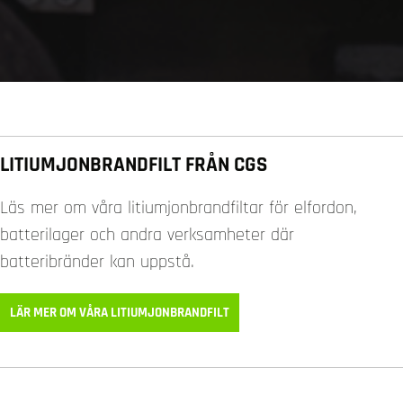
LITIUMJONBRANDFILT FRÅN CGS
Läs mer om våra litiumjonbrandfiltar för elfordon,
batterilager och andra verksamheter där
batteribränder kan uppstå.
LÄR MER OM VÅRA LITIUMJONBRANDFILT