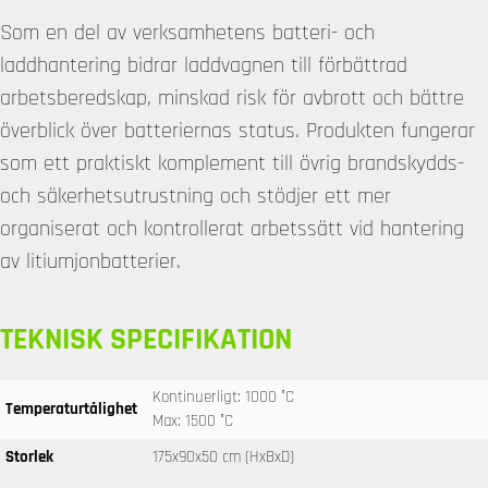
Som en del av verksamhetens batteri- och
laddhantering bidrar laddvagnen till förbättrad
arbetsberedskap, minskad risk för avbrott och bättre
överblick över batteriernas status. Produkten fungerar
som ett praktiskt komplement till övrig brandskydds-
och säkerhetsutrustning och stödjer ett mer
organiserat och kontrollerat arbetssätt vid hantering
av litiumjonbatterier.
TEKNISK SPECIFIKATION
Kontinuerligt: 1000 °C
Temperaturtålighet
Max: 1500 °C
Storlek
175x90x50 cm (HxBxD)