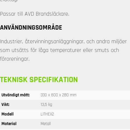
Passar till AVD Brandsläckare.
ANVÄNDNINGSOMRÅDE
Industrier, återvinningsanläggningar, och andra miljöer
som utsätts för låga temperaturer eller smuts och
föroreningar.
TEKNISK SPECIFIKATION
Utvändigt mått:
330 x 800 x 280 mm
Vikt:
13,5 kg
Modell
LITHEX2
Material
Metall