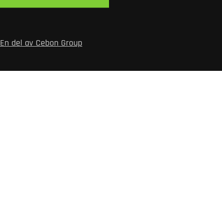
En del av Cebon
Group
PRODUKTER
Brandfiltar
Brandsläckare
Laddning & batterihantering
Skyddsutrustning
Skyltar
Tillbehör
SUPPORT