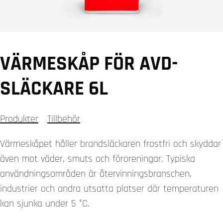
VÄRMESKÅP FÖR AVD-
SLÄCKARE 6L
Produkter
Tillbehör
Värmeskåpet håller brandsläckaren frostfri och skyddar
även mot väder, smuts och föroreningar. Typiska
användningsområden är återvinningsbranschen,
industrier och andra utsatta platser där temperaturen
kan sjunka under 5 °C.