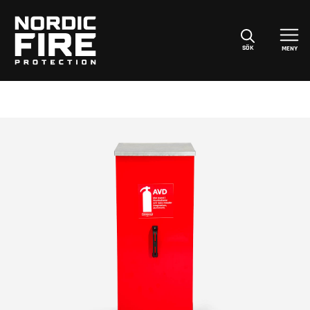
SÖK
MENY