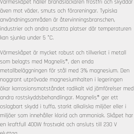
Värmeskåpet håller brandsläckaren frostfri och skyddar
även mot väder, smuts och föroreningar. Typiska
användningsområden är återvinningsbranschen,
industrier och andra utsatta platser där temperaturen
kan sjunka under 5 °C.
Värmeskåpet är mycket robust och tillverkat i metall
som belagts med Magnelis®, den enda
metallbeläggningen för stål med 3% magnesium. Den
noggrant utprövade magnesiumhalten i legeringen
ökar korrosionsmotståndet radikalt vid jämförelser med
andra rostskyddsbehandlingar. Magnelis® ger ett
oslagbart skydd i tuffa, starkt alkaliska miljöer eller i
miljöer som innehåller klorid och ammoniak. Skåpet har
en kraftfull 400W frostvakt och ansluts till 230 V
eluttag.